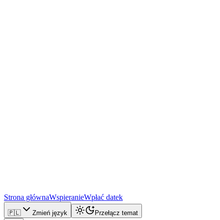
Strona główna
Wspieranie
Wpłać datek
🇵🇱
Zmień język
Przełącz temat